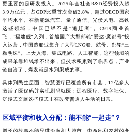
更重要的是研发投入。2025年全社会R&D经费投入超
3.9万亿元，占GDP比重首次突破2.8%，超过OECD国家
平均水平。在新能源汽车、量子通信、光伏风电、高铁
这些领域，中国已经不是“追赶者”。C919商业首
飞，“福建舰”入列，首艘国产大型邮轮“爱达·魔都号”投
入运营，中国造船业集齐了大型LNG船、航母、邮轮“三
颗明珠”。上天入海、集成电路、人工智能，这些领域的
成果单靠堆钱堆不出来，但技术积累到了临界点，产业
链自洽了，爆发就是水到渠成的事。
具体到民生层面，智慧医疗已覆盖所有市县，12亿多人
激活了医保码并实现刷码就医；远程医疗、数字社保、
沉浸式文旅这些模式正在改变普通人生活的日常。
区域平衡和收入分配：能不能“一起走”？
增长的故事不能只讲沿海和大城市，中西部和农村的变