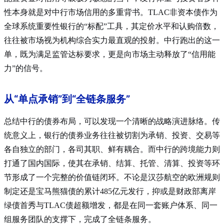
性本身就是对中行市场信用的多重背书。TLAC非资本债作为
全球系统重要性银行的“标配”工具，其定价水平和认购倍数，
往往被市场视为机构综合实力最直观的投射。中行跑出的这一
单，既为满足监管达标要求，更是向市场主动释放了“信用能
力”的信号。
从“单点承销”到“全链条服务”
总结中行的债券布局，可以发现一个清晰的战略演进脉络。传
统意义上，银行的债券业务往往被切割为承销、投资、交易等
各自独立的部门，各司其职、鲜有耦合。而中行的跨境能力则
打通了国内国际，使其在承销、结算、托管、清算、投资等环
节形成了一个完整的价值链闭环。不论是汉莎航空的欧洲规则
制定还是宝马熊猫债的累计485亿元发行，抑或是财政部离岸
绿债首秀与TLAC债超额增发，都是在同一套账户体系、同一
组服务团队的支撑下，完成了全链条服务。