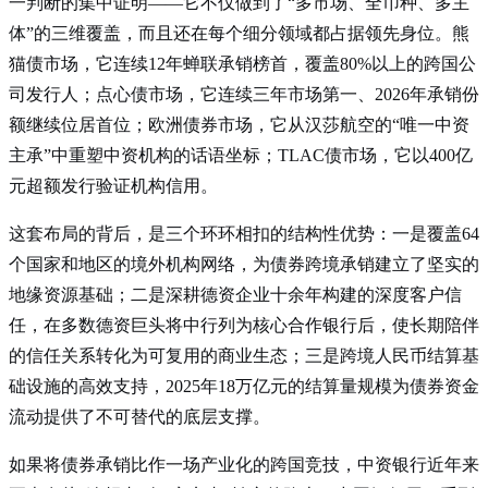
一判断的集中证明——它不仅做到了“多市场、全币种、多主
体”的三维覆盖，而且还在每个细分领域都占据领先身位。熊
猫债市场，它连续12年蝉联承销榜首，覆盖80%以上的跨国公
司发行人；点心债市场，它连续三年市场第一、2026年承销份
额继续位居首位；欧洲债券市场，它从汉莎航空的“唯一中资
主承”中重塑中资机构的话语坐标；TLAC债市场，它以400亿
元超额发行验证机构信用。
这套布局的背后，是三个环环相扣的结构性优势：一是覆盖64
个国家和地区的境外机构网络，为债券跨境承销建立了坚实的
地缘资源基础；二是深耕德资企业十余年构建的深度客户信
任，在多数德资巨头将中行列为核心合作银行后，使长期陪伴
的信任关系转化为可复用的商业生态；三是跨境人民币结算基
础设施的高效支持，2025年18万亿元的结算量规模为债券资金
流动提供了不可替代的底层支撑。
如果将债券承销比作一场产业化的跨国竞技，中资银行近年来