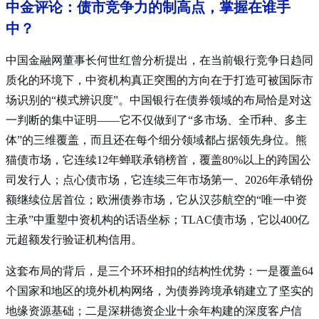
中金评论：债市竞争力的制高点，掌握在谁手
中？
中国金融网董事长何世红曾分析提出，在当前银行竞争日趋同
质化的环境下，中资机构真正突围的方向在于打造可被国际市
场识别的“模式辨识度”。中国银行在债券领域的布局恰是对这
一判断的集中证明——它不仅做到了“多市场、全币种、多主
体”的三维覆盖，而且还在每个细分领域都占据领先身位。熊
猫债市场，它连续12年蝉联承销榜首，覆盖80%以上的跨国公
司发行人；点心债市场，它连续三年市场第一、2026年承销份
额继续位居首位；欧洲债券市场，它从汉莎航空的“唯一中资
主承”中重塑中资机构的话语坐标；TLAC债市场，它以400亿
元超额发行验证机构信用。
这套布局的背后，是三个环环相扣的结构性优势：一是覆盖64
个国家和地区的境外机构网络，为债券跨境承销建立了坚实的
地缘资源基础；二是深耕德资企业十余年构建的深度客户信