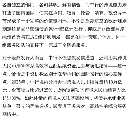
各自独立的部门，各司其职、鲜有耦合。而中行的跨境能力则
打通了国内国际，使其在承销、结算、托管、清算、投资等环
节形成了一个完整的价值链闭环。不论是汉莎航空的欧洲规则
制定还是宝马熊猫债的累计485亿元发行，抑或是财政部离岸
绿债首秀与TLAC债超额增发，都是在同一套账户体系、同一
组服务团队的支撑下，完成了全链条服务。
对于境外发行人而言，中行不仅提供发债通道，还利用其跨境
人民币清算体系高效率匹配后续资金汇划与换汇结算——这一
点，恰恰是中资机构区别于在华承销的国际投行的核心差异
点。2025年，中行境内分行办理跨境人民币结算量约18万亿
元，全市场占比超过25%，货物贸易项下跨境人民币结算占比
超过30%
。如此体量的跨境人民币基础设施，将债券承销业务
从单一孤立的产品选择，嵌套进了多层次、高粘性的综合服务
网络中。