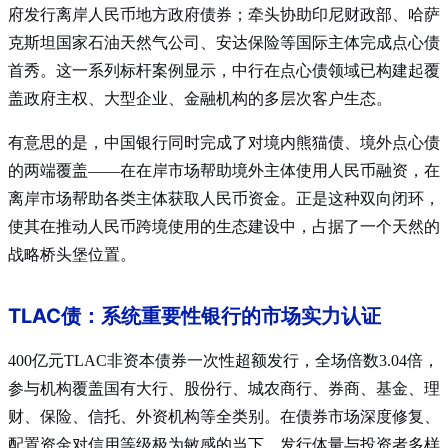
府发行离岸人民币地方政府债券
；牵头协助印尼财政部、哈萨
克斯坦国家石油天然气公司、安达保险等国际主体完成点心债
首秀
。这一系列标杆案例显示，中行在点心债领域已构建起覆
盖政府主权、大型企业、金融机构的多层次客户生态。
有意思的是，中国银行同时完成了对境内熊猫债、境外点心债
的两端覆盖——在在岸市场帮助境外主体使用人民币融资，在
离岸市场帮助各类主体获取人民币资金。正是这种双向闭环，
使其在推动人民币跨境使用的生态建设中，占据了一个天然的
战略桥头堡位置。
TLAC债：系统重要性银行的市场实力认证
400亿元TLAC非资本债券一次性超额发行，全场倍数3.04倍，
参与机构覆盖国有大行、股份行、城农商行、券商、基金、理
财、保险、信托、外资机构等全类别
。在债券市场深度修复、
配置资金对信用等级极为敏感的当下，发行体量与投资者多样