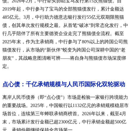
债
。2026年2月，中行牵头协助宝马发行第15次熊猫债。自
2019年起，中行参与了宝马的全部熊猫债发行，累计金额达
485亿元
。3月，中行助力德意志银行发行55亿元双期限熊猫
债，创其单次发行规模之最。从首笔“破冰”到常态化发行，中
行几乎陪伴了所有主要德资企业走完了熊猫债全流程。截至
2025年末，作为主承销商，中行参与了80%以上的跨国公司熊
猫债发行，从市场的“新伙伴”蜕变为跨国公司深耕中国的“老
朋友”，其战略意图清晰可辨——将自身与熊猫债市场深度绑
定。
点心债：千亿承销规模与人民币国际化双轮驱动
离岸人民币债券（即“点心债”）市场是检验一家银行跨境能力
的重要战场。2025年，中国银行以1132亿元的承销规模稳居市
场首位，连续第三年蝉联承销商榜首
。2026年以来，截至4月
末，市场累计发行金额已超2300亿元，中行承销金额超500亿
元，承销份额继续保持全市场第一
。