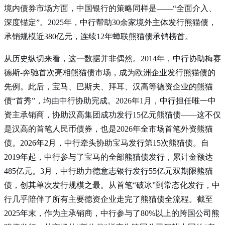
境内债券市场方面，中国银行的策略同样是——“全面介入、
深度锚定”。2025年，中行帮助30余家境外主体发行熊猫债，
承销规模近380亿元，连续12年蝉联熊猫债承销榜首
。
从历史纵切来看，这一数据并非偶然。2014年，中行协助梅赛
德斯-奔驰首次亮相熊猫债市场，成为欧洲企业发行熊猫债的
先例
。此后，宝马、巴斯夫、拜耳、汉高等德资企业的熊猫
债“首秀”，均由中行协助完成
。2026年1月，中行担任唯一中
资主承销商，协助汉高集团成功发行15亿元熊猫债——这不仅
是汉高的首笔人民币债券，也是2026年全市场首笔外资熊猫
债
。2026年2月，中行牵头协助宝马发行第15次熊猫债。自
2019年起，中行参与了宝马的全部熊猫债发行，累计金额达
485亿元
。3月，中行助力德意志银行发行55亿元双期限熊猫
债，创其单次发行规模之最。从首笔“破冰”到常态化发行，中
行几乎陪伴了所有主要德资企业走完了熊猫债全流程。截至
2025年末，作为主承销商，中行参与了80%以上的跨国公司熊