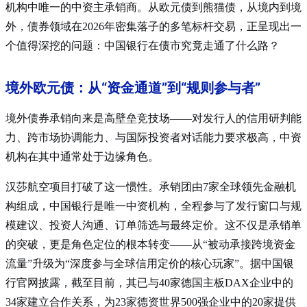
机构中唯一的中资主承销商
。从欧元债到熊猫债，从境内到境
外，债券领域在2026年密集落子的多笔标杆交易，正呈现出一
个值得深挖的问题：中国银行在债市究竟走通了什么路？
境外欧元债：从“资金通道”到“规则参与者”
境外债券承销向来是高壁垒竞技场——对发行人的信用研判能
力、跨市场协调能力、与国际投资者对话能力要求极高，中资
机构在其中通常处于边缘角色。
汉莎航空项目打破了这一惯性。承销团由7家全球领先金融机
构组成，中国银行是唯一中资机构，全程参与了发行窗口与规
模建议、投资人沟通、订单筛选与最终定价
。这不仅是承销单
的突破，更是角色定位的根本转变——从“被动承接跨境资金
流量”升级为“深度参与全球信用定价的核心玩家”
。据中国银
行官网披露，截至目前，其已与40家德国主板DAX企业中的
34家建立合作关系，为23家德资世界500强企业中的20家提供