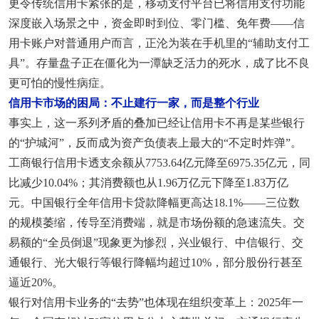
更令传统信用卡紧张的是，移动支付平台已将信用支付功能
深度嵌入场景之中，资金即时到位、零门槛、免年费——信
用卡账户对普通用户而言，正沦为装在手机里的“辅助支付工
具”。存量盘子正在僵化为一潭缺乏活力的死水，成了比不良
更可怕的慢性病症。
信用卡市场的困局：不止建行一家，而是整个行业
事实上，这一系列矛盾的叠加已经让信用卡不再是某些银行
的“护城河”，反而成为资产负债表上最大的“不定时炸弹”。
工商银行信用卡透支余额从7753.64亿元降至6975.35亿元，同
比减少10.04%；其消费额也从1.96万亿元下降至1.83万亿
元。中国银行全年信用卡贷款降幅更高达18.1%——三位数
的规模萎缩，传导至消费端，就是市场份额的急速流失。交
易额的“全员倒退”现象更为惨烈，兴业银行、中信银行、交
通银行、光大银行等银行降幅均超过10%，部分股份行甚至
逼近20%。
银行对信用卡业务的“去势”也体现在组织变革上：2025年一