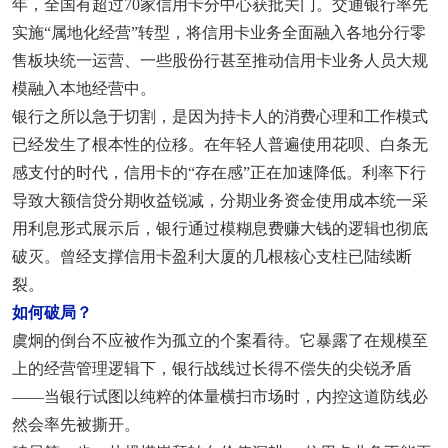
年，全国有超过70家信用卡分中心获批关门。交通银行率先
实施“属地化经营”转型，将信用卡业务全面融入各地分行零
售板块统一运营、一些股份行甚至推动信用卡业务人员大规
模融入本地经营中。
银行之所以急于切割，是因为持卡人的消费心理和工作模式
已经发生了根本性的位移。在年轻人普遍使用花呗、白条无
感支付的时代，信用卡的“存在感”正在加速降低。利率下行
导致大额信贷分期收益锐减，分期业务资金使用成本统一采
用利息形式展示后，银行通过模糊息费赚大钱的逻辑也彻底
破灭。曾经支撑信用卡盈利大厦的几根核心支柱已陆续断
裂。
如何破局？
虞炯的倒台不应被作为孤立的个案看待。它暴露了在规模至
上的经营管理逻辑下，银行战线过长得不偿失的尖锐矛盾
——当银行试图以纯粹的体量横扫市场时，内控这道防线必
然会率先被撕开。