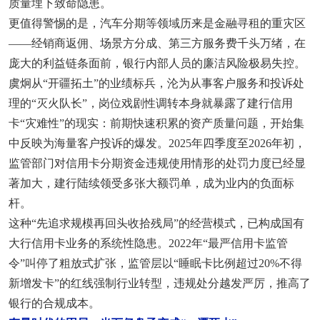
质量埋下致命隐患。
更值得警惕的是，汽车分期等领域历来是金融寻租的重灾区
——经销商返佣、场景方分成、第三方服务费千头万绪，在
庞大的利益链条面前，银行内部人员的廉洁风险极易失控。
虞炯从“开疆拓土”的业绩标兵，沦为从事客户服务和投诉处
理的“灭火队长”，岗位戏剧性调转本身就暴露了建行信用
卡“灾难性”的现实：前期快速积累的资产质量问题，开始集
中反映为海量客户投诉的爆发。2025年四季度至2026年初，
监管部门对信用卡分期资金违规使用情形的处罚力度已经显
著加大，建行陆续领受多张大额罚单，成为业内的负面标
杆。
这种“先追求规模再回头收拾残局”的经营模式，已构成国有
大行信用卡业务的系统性隐患。2022年“最严信用卡监管
令”叫停了粗放式扩张，监管层以“睡眠卡比例超过20%不得
新增发卡”的红线强制行业转型，违规处分越发严厉，推高了
银行的合规成本。