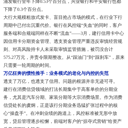
浦发银行全年下降0.53个百分点，兴业银行和平安银行也都
下降了0.3个百分点。
大行大规模粗放式发卡、盲目抢占市场的模式，在行业下行
周期中已付出沉重代价。银行在风控端“失血”的同时，客户
服务端和合规端同样在不断“流血”——3月，建行信用卡中心
因信用卡分期资金管理、透支资金管理严重违反审慎经营规
则、对高风险持卡人未采取审慎监管措施，被罚没合计
575.27万元，并责令限期整改。从“踩油门”到“踩刹车”，原来
只需要一轮周期的时间。
万亿狂奔的惯性推手：业务模式的老化与内控的失范
透支了万亿，也透支了信用。问题的根源并非无迹可寻。
建行在消费信贷领域的打法长期集中于高客单价的分期业
务，尤其是汽车分期、家装分期等大宗消费场景。作为消费
信贷处长的虞炯，正是该行分期业务迅猛扩张过程中的核
心“操盘手”。在冲刺业绩的跑道上，风控标准被无形中放
宽，贷后管理逐步松懈，前端对客户的“掠夺式营销”给资产