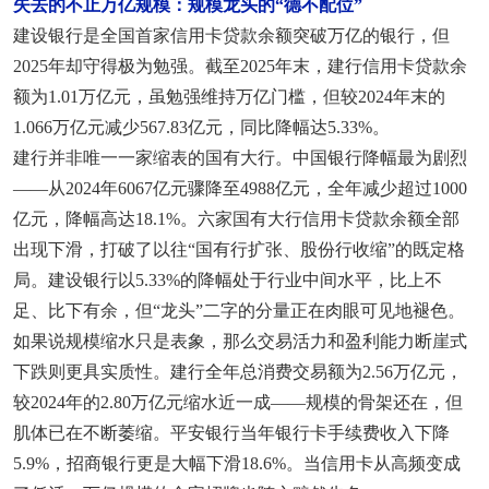
失去的不止万亿规模：规模龙头的“德不配位”
建设银行是全国首家信用卡贷款余额突破万亿的银行，但
2025年却守得极为勉强。截至2025年末，建行信用卡贷款余
额为1.01万亿元，虽勉强维持万亿门槛，但较2024年末的
1.066万亿元减少567.83亿元，同比降幅达5.33%。
建行并非唯一一家缩表的国有大行。中国银行降幅最为剧烈
——从2024年6067亿元骤降至4988亿元，全年减少超过1000
亿元，降幅高达18.1%。六家国有大行信用卡贷款余额全部
出现下滑，打破了以往“国有行扩张、股份行收缩”的既定格
局。建设银行以5.33%的降幅处于行业中间水平，比上不
足、比下有余，但“龙头”二字的分量正在肉眼可见地褪色。
如果说规模缩水只是表象，那么交易活力和盈利能力断崖式
下跌则更具实质性。建行全年总消费交易额为2.56万亿元，
较2024年的2.80万亿元缩水近一成——规模的骨架还在，但
肌体已在不断萎缩。平安银行当年银行卡手续费收入下降
5.9%，招商银行更是大幅下滑18.6%。当信用卡从高频变成