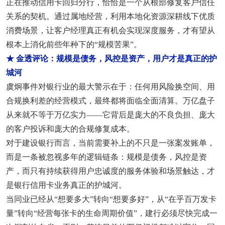
正在推动信用卡回归分行，恰恰是一个从根部修复客户信任
关系的契机。通过属地经营，利用本地化资源深耕线下优质
消费场景，让客户经理真正有机会实现深度服务，才有望从
根本上消化前些年种下的“规模苦果”。
★ 金透评论：规模是债务，风控是资产，用户才是真正的护
城河
虞炯事件对银行业的最大警示在于：任何用风险换空间、用
合规换利差的经营模式，最终都将面临全面清算。万亿盘子
从来就不等于万亿实力——它背后是庞大的不良负担、庞大
的客户投诉和庞大的合规修复成本。
对于建设银行而言，当前需要补上的不只是一张案发账单，
而是一条被忽视多年的逻辑链条：规模是债务，风控是资
产，而只有持续获得用户忠诚度的服务体验和场景触达，才
是银行信用卡业务真正的护城河。
当同业已经从“想要多大”转向“想要多好”，从“在乎百万发卡
量”转向“经营每张卡的生命周期价值”，建行必须尽快完成一