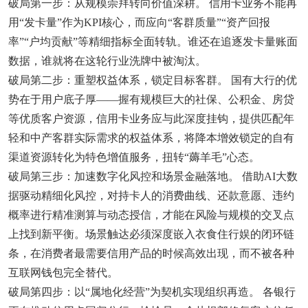
破局第一步：从规模崇拜转向价值深耕。 信用卡业务不能再
用“发卡量”作为KPI核心，而应向“客群质量”“资产回报
率”“户均贡献”等精细指标全面转轨。谁还在追逐发卡量账面
数据，谁就将在这轮行业洗牌中被淘汰。
破局第二步：重塑权益体系，锁定目标客群。 国有大行的优
势在于用户底子厚——握有规模巨大的社保、公积金、房贷
等优质客户资源，信用卡业务应与此深度挂钩，提供匹配年
轻和中产客群实际需求的权益体系，将降本增效锁定的自有
渠道资源转化为特色增值服务，扭转“薅羊毛”心态。
破局第三步：加速数字化风控和场景金融落地。 借助AI大数
据驱动精细化风控，对持卡人的消费曲线、还款意愿、违约
概率进行精准测算与动态授信，才能在风险与规模的交叉点
上找到新平衡。场景触达必须深度嵌入衣食住行娱的闭环链
条，在消费者最需要信用产品的时候高效出现，而不被各种
互联网钱包完全替代。
破局第四步：以“属地化经营”为契机实现组织再造。 各银行