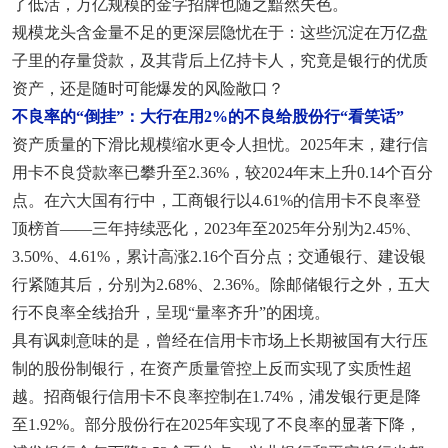
了低活，万亿规模的金字招牌也随之黯然失色。
规模龙头含金量不足的更深层隐忧在于：这些沉淀在万亿盘
子里的存量贷款，及其背后上亿持卡人，究竟是银行的优质
资产，还是随时可能爆发的风险敞口？
不良率的“倒挂”：大行在用2%的不良给股份行“看笑话”
资产质量的下滑比规模缩水更令人担忧。2025年末，建行信
用卡不良贷款率已攀升至2.36%，较2024年末上升0.14个百分
点。在六大国有行中，工商银行以4.61%的信用卡不良率登
顶榜首——三年持续恶化，2023年至2025年分别为2.45%、
3.50%、4.61%，累计高涨2.16个百分点；交通银行、建设银
行紧随其后，分别为2.68%、2.36%。除邮储银行之外，五大
行不良率全线抬升，呈现“量率齐升”的困境。
具有讽刺意味的是，曾经在信用卡市场上长期被国有大行压
制的股份制银行，在资产质量管控上反而实现了实质性超
越。招商银行信用卡不良率控制在1.74%，浦发银行更是降
至1.92%。部分股份行在2025年实现了不良率的显著下降，