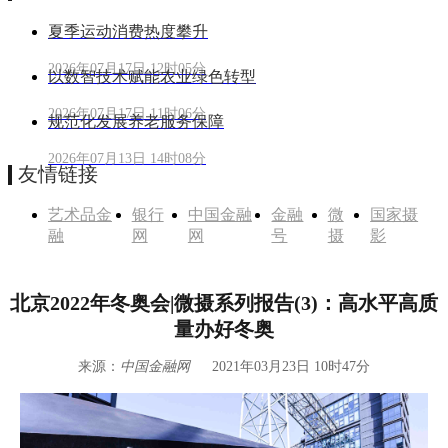
夏季运动消费热度攀升
2026年07月17日 12时05分
以数智技术赋能农业绿色转型
2026年07月17日 11时06分
规范化发展养老服务保障
2026年07月13日 14时08分
友情链接
艺术品金
银行
中国金融
金融
微
国家摄
融
网
网
号
摄
影
北京2022年冬奥会|微摄系列报告(3)：高水平高质
量办好冬奥
来源：
中国金融网
2021年03月23日 10时47分